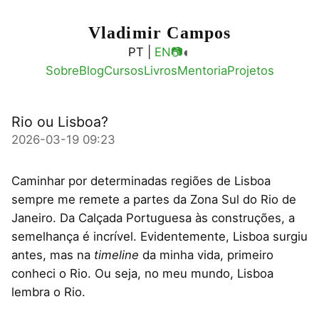
Vladimir Campos
◐
PT |
EN
📷
Sobre
Blog
Cursos
Livros
Mentoria
Projetos
Rio ou Lisboa?
2026-03-19 09:23
Caminhar por determinadas regiões de Lisboa
sempre me remete a partes da Zona Sul do Rio de
Janeiro. Da Calçada Portuguesa às construções, a
semelhança é incrível. Evidentemente, Lisboa surgiu
antes, mas na
timeline
da minha vida, primeiro
conheci o Rio. Ou seja, no meu mundo, Lisboa
lembra o Rio.