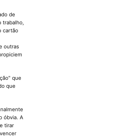
ado de
 trabalho,
o cartão
e outras
propiciem
ação" que
do que
finalmente
o óbvia. A
 tirar
 vencer