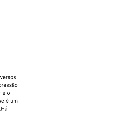
iversos
mpressão
 e o
ase é um
_Há