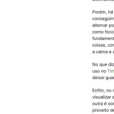
Porém, há 
conseguirm
alternar p
como foco.
fundamenta
coisas, c
a calma e 
No que diz
uso no
Ti
deixei gua
Enfim, no 
visualizar
outra é co
proveito d