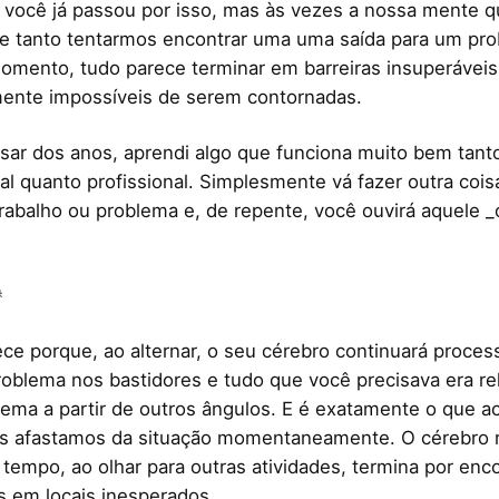
 você já passou por isso, mas às vezes a nossa mente q
e tanto tentarmos encontrar uma uma saída para um pro
mento, tudo parece terminar em barreiras insuperáveis
ente impossíveis de serem contornadas.
ar dos anos, aprendi algo que funciona muito bem tanto
al quanto profissional. Simplesmente vá fazer outra cois
rabalho ou problema e, de repente, você ouvirá aquele _c

ece porque, ao alternar, o seu cérebro continuará proce
roblema nos bastidores e tudo que você precisava era re
lema a partir de outros ângulos. E é exatamente o que a
s afastamos da situação momentaneamente. O cérebro r
empo, ao olhar para outras atividades, termina por enco
as em locais inesperados.