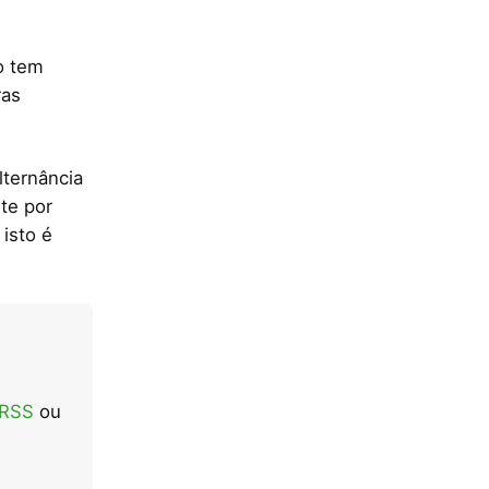
o tem
ras
lternância
nte por
isto é
 RSS
ou