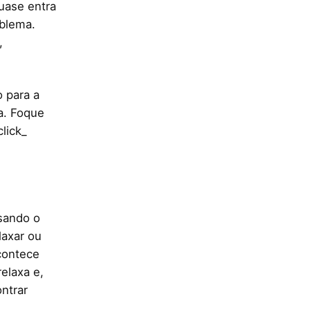
uase entra
blema.
,
 para a
a. Foque
lick_
ssando o
laxar ou
contece
elaxa e,
ntrar