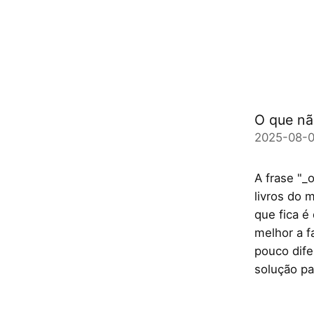
O que nã
2025-08-0
A frase "_
livros do 
que fica é
melhor a f
pouco dife
solução pa