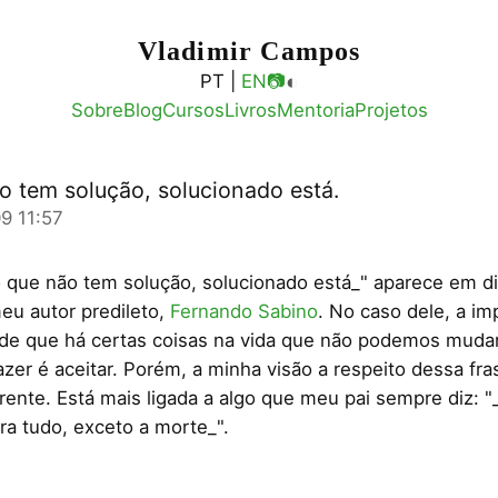
Vladimir Campos
◐
PT |
EN
📷
Sobre
Blog
Cursos
Livros
Mentoria
Projetos
o tem solução, solucionado está.
9 11:57
o que não tem solução, solucionado está_" aparece em d
meu autor predileto,
Fernando Sabino
. No caso dele, a i
 de que há certas coisas na vida que não podemos mudar
azer é aceitar. Porém, a minha visão a respeito dessa fr
rente. Está mais ligada a algo que meu pai sempre diz: "
ra tudo, exceto a morte_".