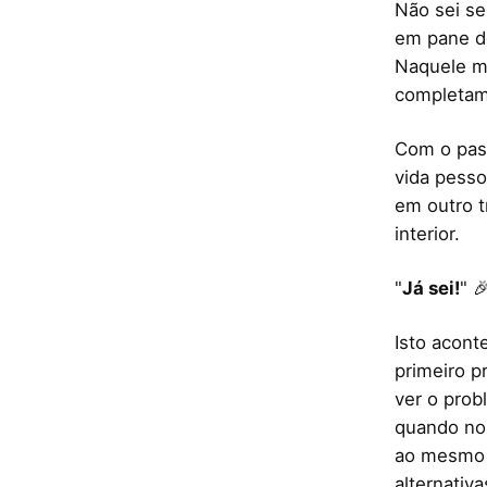
Não sei se
em pane d
Naquele mo
completam
Com o pass
vida pesso
em outro t
interior.
"
Já sei!
" 
Isto acont
primeiro p
ver o prob
quando no
ao mesmo t
alternativ