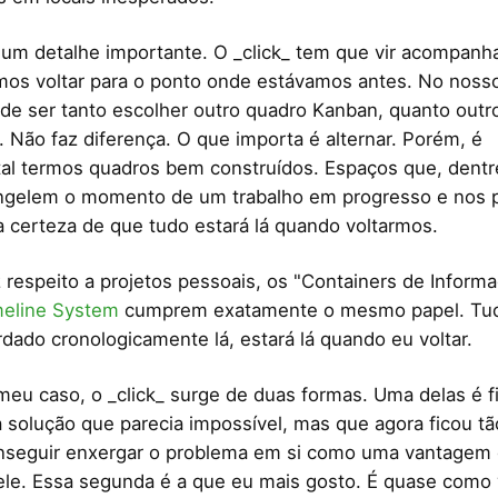
um detalhe importante. O _click_ tem que vir acompanh
os voltar para o ponto onde estávamos antes. No nosso
ode ser tanto escolher outro quadro Kanban, quanto outr
 Não faz diferença. O que importa é alternar. Porém, é
l termos quadros bem construídos. Espaços que, dentr
ongelem o momento de um trabalho em progresso e nos 
a certeza de que tudo estará lá quando voltarmos.
 respeito a projetos pessoais, os "Containers de Inform
meline System
cumprem exatamente o mesmo papel. Tu
rdado cronologicamente lá, estará lá quando eu voltar.
meu caso, o _click_ surge de duas formas. Uma delas é 
 a solução que parecia impossível, mas que agora ficou tã
nseguir enxergar o problema em si como uma vantagem e
ele. Essa segunda é a que eu mais gosto. É quase como