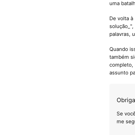
uma batalh
De volta à
solução_",
palavras, 
Quando iss
também sig
completo,
assunto p
Obriga
Se você
me seg