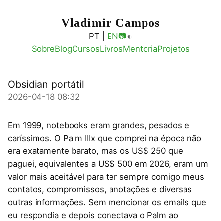
Vladimir Campos
◐
PT |
EN
📷
Sobre
Blog
Cursos
Livros
Mentoria
Projetos
Obsidian portátil
2026-04-18 08:32
Em 1999, notebooks eram grandes, pesados e
caríssimos. O Palm IIIx que comprei na época não
era exatamente barato, mas os US$ 250 que
paguei, equivalentes a US$ 500 em 2026, eram um
valor mais aceitável para ter sempre comigo meus
contatos, compromissos, anotações e diversas
outras informações. Sem mencionar os emails que
eu respondia e depois conectava o Palm ao