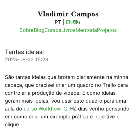
Vladimir Campos
◐
PT |
EN
📷
Sobre
Blog
Cursos
Livros
Mentoria
Projetos
Tantas ideias!
2025-08-22 15:29
São tantas ideias que brotam diariamente na minha
cabeça, que precisei criar um quadro no Trello para
controlar a produção de vídeos. E como ideias
geram mais ideias, vou usar este quadro para uma
aula do
curso Workflow-C
. Há dias venho pensando
em como criar um exemplo prático e hoje tive o
clique.