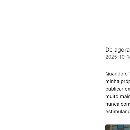
De agora
2025-10-1
Quando o 
minha próp
publicar e
muito mais
nunca cons
estimuland