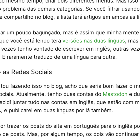
 ao mesmo tempo, criar dois diferentes menus. Mas isso
o problema das demais categorias. Se você filtrar usand
e compartilho no blog, a lista terá artigos em ambas as l
icar um pouco bagunçado, mas é assim que minha mente 
que você está lendo terá
versões nas duas línguas
, mas
 vezes tenho vontade de escrever em inglês, outras ve
 E raramente traduzo de uma língua para outra.
 as Redes Sociais
stou fazendo isso no blog, acho que seria bom fazer o
ociais. Atualmente, tenho duas contas do
Mastodon
e du
Decidi juntar tudo nas contas em inglês, que estão com m
, e publicarei em duas línguas por lá também.
por trazer os posts do site em português para o inglês po
 de posts. Mas, por algum tempo, os dois vão continuar