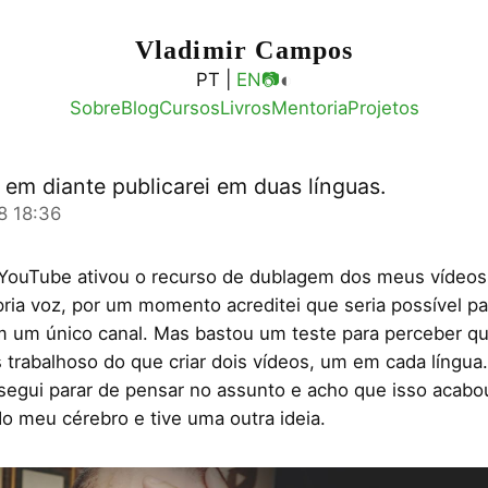
Vladimir Campos
◐
PT |
EN
📷
Sobre
Blog
Cursos
Livros
Mentoria
Projetos
 em diante publicarei em duas línguas.
8 18:36
YouTube ativou o recurso de dublagem dos meus vídeo
ria voz, por um momento acreditei que seria possível pa
m um único canal. Mas bastou um teste para perceber qu
 trabalhoso do que criar dois vídeos, um em cada língua
egui parar de pensar no assunto e acho que isso acabo
o meu cérebro e tive uma outra ideia.