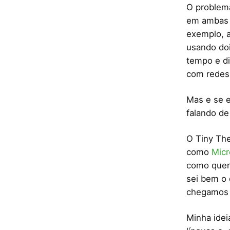
O problema
em ambas a
exemplo, a
usando doi
tempo e di
com redes 
Mas e se e
falando de
O Tiny Th
como
Mic
como quer
sei bem o
chegamos 
Minha idei