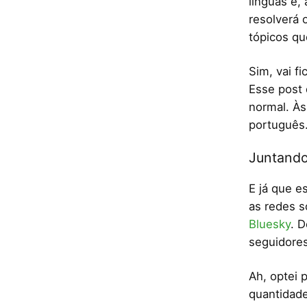
línguas e,
resolverá 
tópicos qu
Sim, vai f
Esse post 
normal. Às
português.
Juntando
E já que e
as redes s
Bluesky
. 
seguidores
Ah, optei 
quantidade