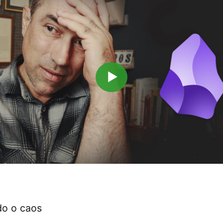
▶
o o caos