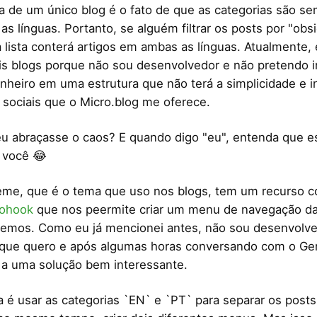
 de um único blog é o fato de que as categorias são s
s línguas. Portanto, se alguém filtrar os posts por "obsi
 lista conterá artigos em ambas as línguas. Atualmente,
s blogs porque não sou desenvolvedor e não pretendo i
nheiro em uma estrutura que não terá a simplicidade e i
sociais que o Micro.blog me oferece.
u abraçasse o caos? E quando digo "eu", entenda que e
 você 😂
eme, que é o tema que uso nos blogs, tem um recurso 
rohook
que nos peermite criar um menu de navegação d
emos. Como eu já mencionei antes, não sou desenvolve
 que quero e após algumas horas conversando com o Ge
a uma solução bem interessante.
a é usar as categorias `EN` e `PT` para separar os post