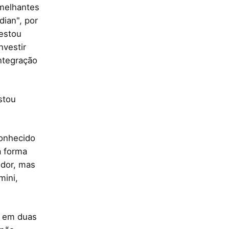
emelhantes
dian", por
 estou
nvestir
ntegração
stou
conhecido
a forma
dor, mas
mini,
s em duas