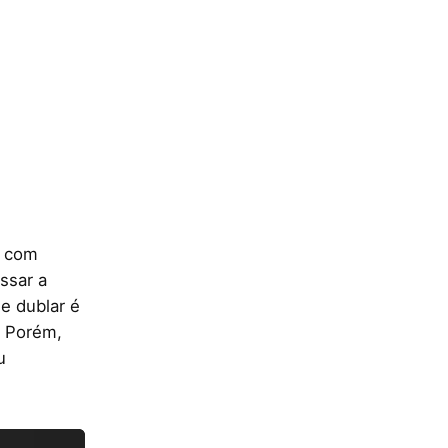
s com
ssar a
e dublar é
. Porém,
u