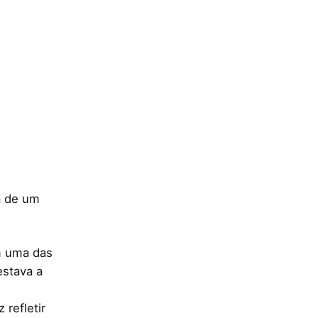
a de um
m uma das
estava a
refletir