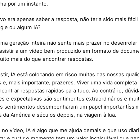
ma por um instante.
ivo era apenas saber a resposta, não teria sido mais fácil
gle ou algum IA?
ma geração inteira não sente mais prazer no desenrolar
Assistir a um vídeo bem produzido em formato de docume
muito mais do que encontrar respostas.
sistir, IA está colocando em risco muitas das nossas quali
s e, mais importante, prazeres. Viver uma vida completa
encontrar respostas rápidas para tudo. Ao contrário, dúvid
es e expectativas são sentimentos extraordinários e muit
ses sentimentos desempenharam um papel importantíssi
 da América e séculos depois, na viagem à lua.
no vídeo, IA é algo que me ajuda demais e que uso diar
ar e curtir o momento tem um valor incalculável que ne