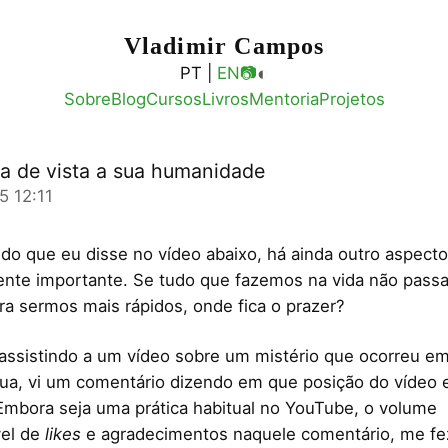
Vladimir Campos
◐
PT |
EN
📷
Sobre
Blog
Cursos
Livros
Mentoria
Projetos
a de vista a sua humanidade
5 12:11
do que eu disse no vídeo abaixo, há ainda outro aspecto
nte importante. Se tudo que fazemos na vida não pass
a sermos mais rápidos, onde fica o prazer?
 assistindo a um vídeo sobre um mistério que ocorreu e
lua, vi um comentário dizendo em que posição do vídeo 
Embora seja uma prática habitual no YouTube, o volume
vel de
likes
e agradecimentos naquele comentário, me fez 