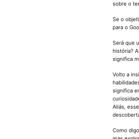
sobre o te
Se o objet
para o Goo
Será que u
história? 
significa 
Volto a in
habilidade
significa 
curiosidad
Aliás, es
descoberta
Como digo 
mas explor