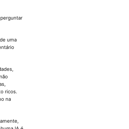
 perguntar
 de uma
ntário
dades,
 não
as,
o ricos.
mo na
iamente,
nhuma IA é