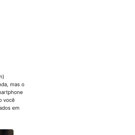
n)
nda, mas o
smartphone
o você
mados em