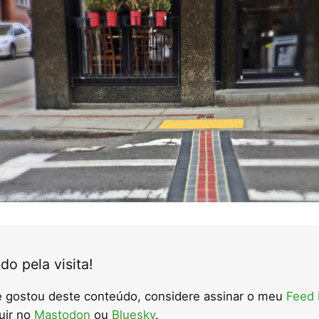
do pela visita!
 gostou deste conteúdo, considere assinar o meu
Feed
uir no
Mastodon
ou
Bluesky
.