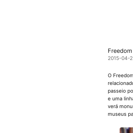
Freedom 
2015-04-2
O Freedom 
relacionad
passeio po
e uma linh
verá monu
museus pa