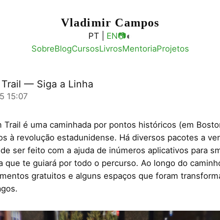
Vladimir Campos
◐
PT |
EN
📷
Sobre
Blog
Cursos
Livros
Mentoria
Projetos
Trail — Siga a Linha
5 15:07
Trail é uma caminhada por pontos históricos (em Bosto
os à revolução estadunidense. Há diversos pacotes a ve
de ser feito com a ajuda de inúmeros aplicativos para 
a que te guiará por todo o percurso. Ao longo do caminh
mentos gratuitos e alguns espaços que foram transfor
gos.