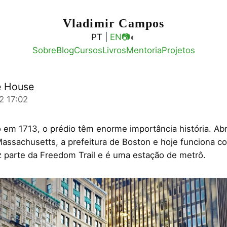
Vladimir Campos
◐
PT |
EN
📷
Sobre
Blog
Cursos
Livros
Mentoria
Projetos
e House
2 17:02
 em 1713, o prédio têm enorme importância história. Abr
assachusetts, a prefeitura de Boston e hoje funciona 
 parte da Freedom Trail e é uma estação de metrô.