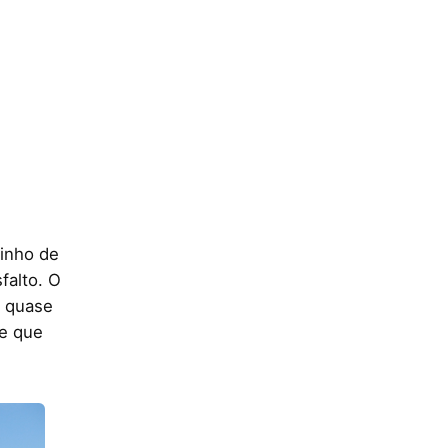
minho de
sfalto. O
s quase
e que