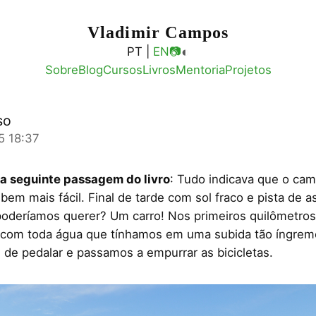
Vladimir Campos
◐
PT |
EN
📷
Sobre
Blog
Cursos
Livros
Mentoria
Projetos
so
5 18:37
 a seguinte passagem do livro
: Tudo indicava que o ca
 bem mais fácil. Final de tarde com sol fraco e pista de a
oderíamos querer? Um carro! Nos primeiros quilômetro
com toda água que tínhamos em uma subida tão íngrem
 de pedalar e passamos a empurrar as bicicletas.