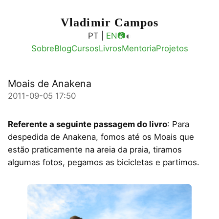
Vladimir Campos
◐
PT |
EN
📷
Sobre
Blog
Cursos
Livros
Mentoria
Projetos
Moais de Anakena
2011-09-05 17:50
Referente a seguinte passagem do livro
: Para
despedida de Anakena, fomos até os Moais que
estão praticamente na areia da praia, tiramos
algumas fotos, pegamos as bicicletas e partimos.