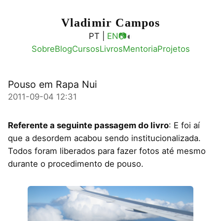
Vladimir Campos
◐
PT |
EN
📷
Sobre
Blog
Cursos
Livros
Mentoria
Projetos
Pouso em Rapa Nui
2011-09-04 12:31
Referente a seguinte passagem do livro
: E foi aí
que a desordem acabou sendo institucionalizada.
Todos foram liberados para fazer fotos até mesmo
durante o procedimento de pouso.