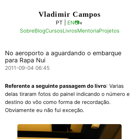
Vladimir Campos
◐
PT |
EN
📷
Sobre
Blog
Cursos
Livros
Mentoria
Projetos
No aeroporto a aguardando o embarque
para Rapa Nui
2011-09-04 06:45
Referente a seguinte passagem do livro
: Varias
delas tiraram fotos do painel indicando o número e
destino do vôo como forma de recordação.
Obviamente eu não fui exceção.