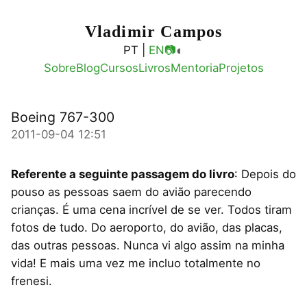
Vladimir Campos
◐
PT |
EN
📷
Sobre
Blog
Cursos
Livros
Mentoria
Projetos
Boeing 767-300
2011-09-04 12:51
Referente a seguinte passagem do livro
: Depois do
pouso as pessoas saem do avião parecendo
crianças. É uma cena incrível de se ver. Todos tiram
fotos de tudo. Do aeroporto, do avião, das placas,
das outras pessoas. Nunca vi algo assim na minha
vida! E mais uma vez me incluo totalmente no
frenesi.