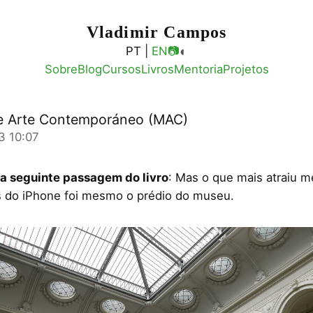
Vladimir Campos
◐
PT |
EN
📷
Sobre
Blog
Cursos
Livros
Mentoria
Projetos
 Arte Contemporáneo (MAC)
3 10:07
 a seguinte passagem do livro
: Mas o que mais atraiu m
s do iPhone foi mesmo o prédio do museu.