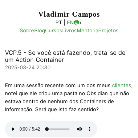
Vladimir Campos
◐
PT |
EN
📷
Sobre
Blog
Cursos
Livros
Mentoria
Projetos
VCP.5 - Se você está fazendo, trata-se de
um Action Container
2025-03-24 20:30
Em uma sessão recente com um dos meus
clientes
,
notei que ele criou uma pasta no Obsidian que não
estava dentro de nenhum dos Containers de
Informação. Será que isto faz sentido?