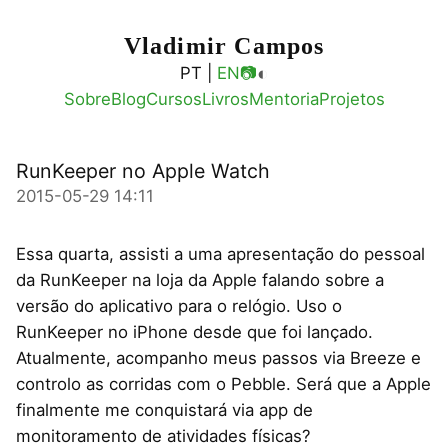
Vladimir Campos
◐
PT |
EN
📷
Sobre
Blog
Cursos
Livros
Mentoria
Projetos
RunKeeper no Apple Watch
2015-05-29 14:11
Essa quarta, assisti a uma apresentação do pessoal
da RunKeeper na loja da Apple falando sobre a
versão do aplicativo para o relógio. Uso o
RunKeeper no iPhone desde que foi lançado.
Atualmente, acompanho meus passos via Breeze e
controlo as corridas com o Pebble. Será que a Apple
finalmente me conquistará via app de
monitoramento de atividades físicas?