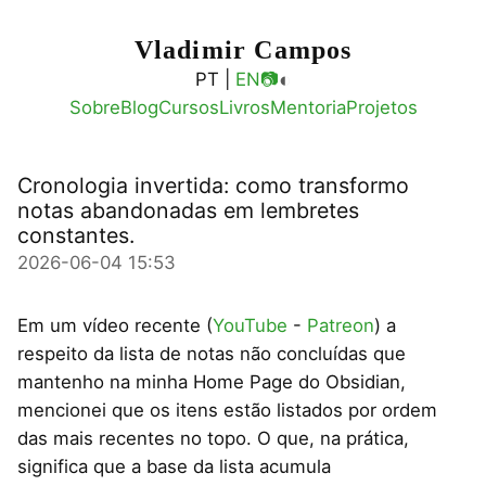
Vladimir Campos
◐
PT |
EN
📷
Sobre
Blog
Cursos
Livros
Mentoria
Projetos
Cronologia invertida: como transformo
notas abandonadas em lembretes
constantes.
2026-06-04 15:53
Em um vídeo recente (
YouTube
-
Patreon
) a
respeito da lista de notas não concluídas que
mantenho na minha Home Page do Obsidian,
mencionei que os itens estão listados por ordem
das mais recentes no topo. O que, na prática,
significa que a base da lista acumula