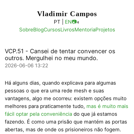
Vladimir Campos
◐
PT |
EN
📷
Sobre
Blog
Cursos
Livros
Mentoria
Projetos
VCP.51 - Cansei de tentar convencer os
outros. Mergulhei no meu mundo.
2026-06-06 13:22
Há alguns dias, quando explicava para algumas
pessoas o que era uma rede mesh e suas
vantagens, algo me ocorreu: existem opções muito
melhores para praticamente tudo,
mas é muito mais
fácil optar pela conveniência
do que já estamos
fazendo. É como uma prisão que mantém as portas
abertas, mas de onde os prisioneiros não fogem.