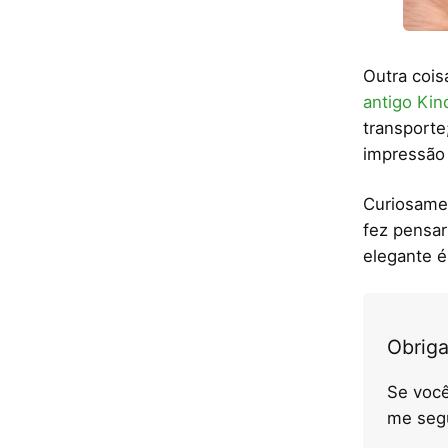
Outra cois
antigo Kin
transporte
impressão 
Curiosamen
fez pensa
elegante é
Obriga
Se você
me seg