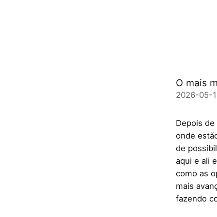
O mais m
2026-05-1
Depois de 
onde estão
de possibi
aqui e ali
como as o
mais avanç
fazendo co