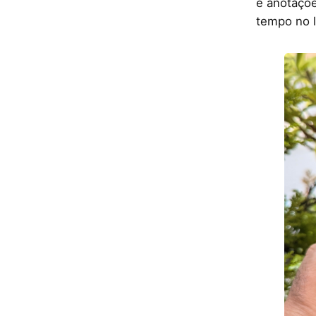
e anotaçõ
tempo no l