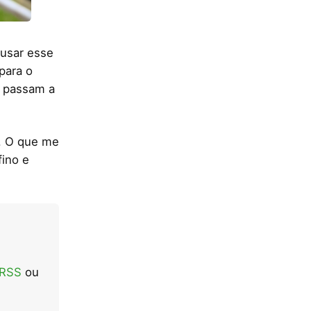
 usar esse
para o
2 passam a
o. O que me
ino e
 RSS
ou