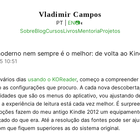
Vladimir Campos
◐
PT |
EN
📷
Sobre
Blog
Cursos
Livros
Mentoria
Projetos
oderno nem sempre é o melhor: de volta ao Kin
5 10:51
vários dias
usando o KOReader
, começo a compreender
 as configurações que procuro. A cada nova descoberta
lidades que são os menus do aplicativo, vou ajustando d
 e a experiência de leitura está cada vez melhor. É surpr
pções fazem do meu antigo Kindle 2012 um equipament
ado do que era. Até a resolução das fontes pode ser aju
m que fiquem superiores as do sistema original.