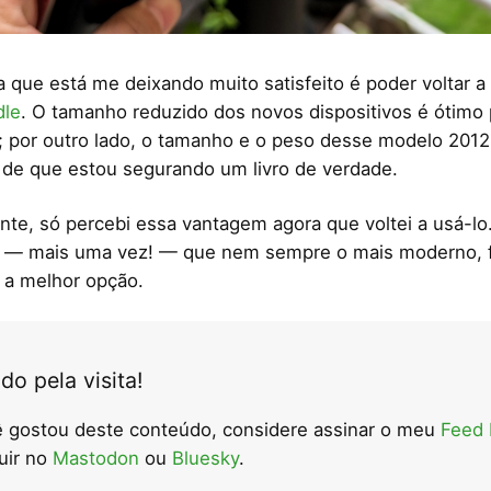
a que está me deixando muito satisfeito é poder voltar a
dle
. O tamanho reduzido dos novos dispositivos é ótimo 
; por outro lado, o tamanho e o peso desse modelo 201
de que estou segurando um livro de verdade.
te, só percebi essa vantagem agora que voltei a usá-l
r — mais uma vez! — que nem sempre o mais moderno, f
 a melhor opção.
do pela visita!
 gostou deste conteúdo, considere assinar o meu
Feed
uir no
Mastodon
ou
Bluesky
.