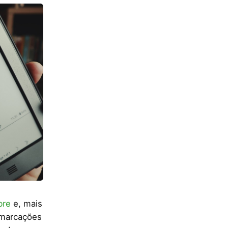
bre
e, mais
 marcações