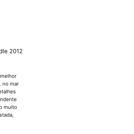
dle 2012
 melhor
, no mar
etalhes
eendente
o muito
stada,