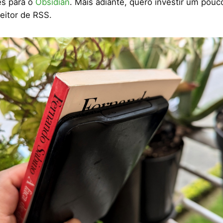
es para o
Obsidian
. Mais adiante, quero investir um pouc
eitor de RSS.