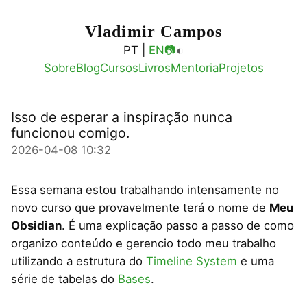
Vladimir Campos
◐
PT |
EN
📷
Sobre
Blog
Cursos
Livros
Mentoria
Projetos
Isso de esperar a inspiração nunca
funcionou comigo.
2026-04-08 10:32
Essa semana estou trabalhando intensamente no
novo curso que provavelmente terá o nome de
Meu
Obsidian
. É uma explicação passo a passo de como
organizo conteúdo e gerencio todo meu trabalho
utilizando a estrutura do
Timeline System
e uma
série de tabelas do
Bases
.