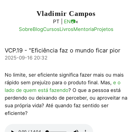
Vladimir Campos
◐
PT |
EN
📷
Sobre
Blog
Cursos
Livros
Mentoria
Projetos
VCP.19 - "Eficiência faz o mundo ficar pior
2025-09-16 20:32
No limite, ser eficiente significa fazer mais ou mais
rápido sem prejuízo para o produto final. Mas,
e o
lado de quem está fazendo
? O que a pessoa está
perdendo ou deixando de perceber, ou aproveitar na
sua própria vida? Até quando faz sentido ser
eficiente?